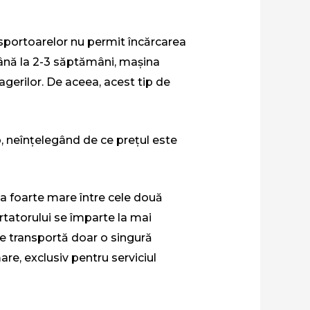
nsportoarelor nu permit încărcarea
 până la 2-3 săptămâni, mașina
gerilor. De aceea, acest tip de
o, neînțelegând de ce prețul este
ța foarte mare între cele două
ortatorului se împarte la mai
 se transportă doar o singură
are, exclusiv pentru serviciul