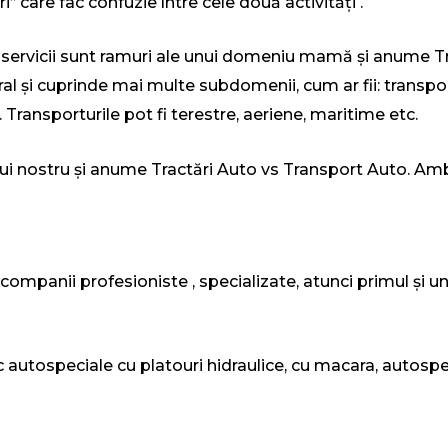
’ care fac confuzie între cele două activități .
servicii sunt ramuri ale unui domeniu mamă și anume Tr
l și cuprinde mai multe subdomenii, cum ar fii: transpo
 Transporturile pot fi terestre, aeriene, maritime etc.
olului nostru și anume Tractări Auto vs Transport Auto. 
mpanii profesioniste , specializate, atunci primul și unul
sc autospeciale cu platouri hidraulice, cu macara, autospe