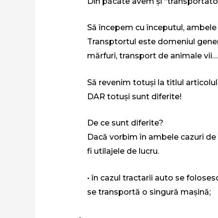
Din păcate avem și “transportatori’
Să începem cu începutul, ambele 
Transptortul este domeniul genera
mărfuri, transport de animale vii….
Să revenim totuși la titlul artic
DAR totuși sunt diferite!
De ce sunt diferite?
Dacă vorbim în ambele cazuri de co
fi utilajele de lucru.
• în cazul tractarii auto se folose
se transportă o singură mașină;