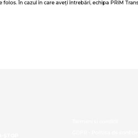
 folos. În cazul în care aveți întrebări, echipa PRiM Trans
Termeni si condiţii
GDPR - Politica de confide
N-STOP