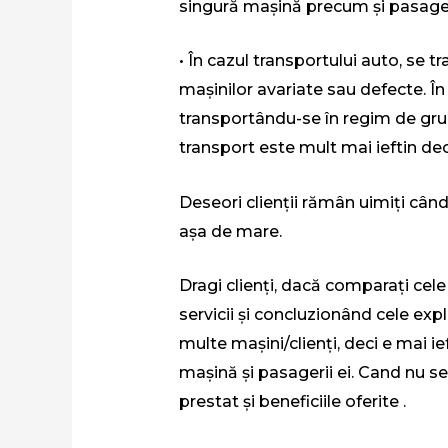
singură mașină precum și pasageri
• În cazul transportului auto, se
mașinilor avariate sau defecte. În
transportându-se în regim de grup
transport este mult mai ieftin dec
Deseori clienții rămân uimiți când
așa de mare.
Dragi clienți, dacă comparați cel
servicii și concluzionând cele exp
multe mașini/clienți, deci e mai ie
mașină și pasagerii ei. Cand nu se 
prestat și beneficiile oferite .