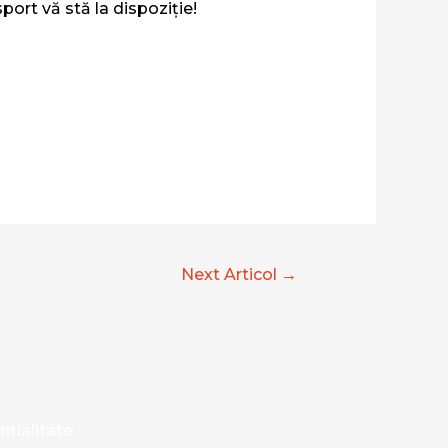
port vă stă la dispoziție!
Next Articol
→
nţialitate