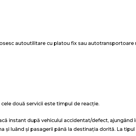
losesc autoutilitare cu platou fix sau autotransportoare m
 cele două servicii este timpul de reacție.
eacă instant după vehiculul accidentat/defect, ajungând în
a și luând și pasagerii până la destinația dorită. La tipu