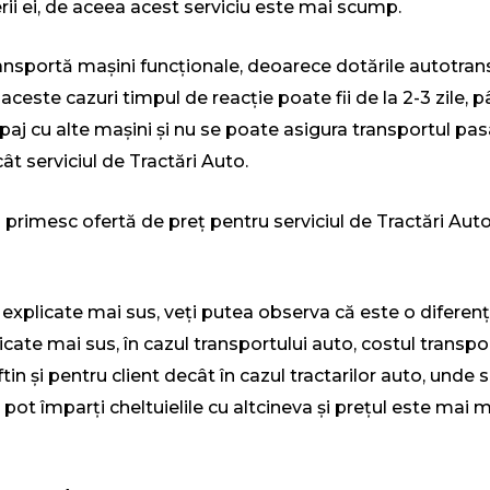
i ei, de aceea acest serviciu este mai scump.
 transportă mașini funcționale, deoarece dotările autotra
 aceste cazuri timpul de reacție poate fii de la 2-3 zile,
aj cu alte mașini și nu se poate asigura transportul pasa
ât serviciul de Tractări Auto.
 primesc ofertă de preț pentru serviciul de Tractări Aut
e explicate mai sus, veți putea observa că este o diferen
licate mai sus, în cazul transportului auto, costul transp
ftin și pentru client decât în cazul tractarilor auto, unde
pot împarți cheltuielile cu altcineva și prețul este mai m